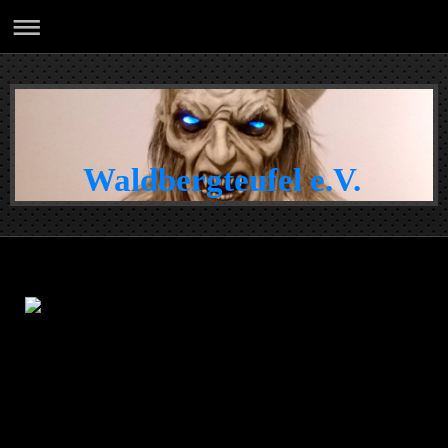
Waldbergteufel e.V.