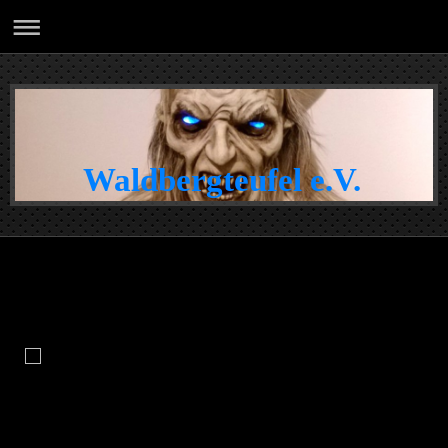
Waldbergteufel e.V.