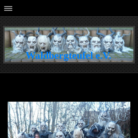
Waldbergteufel e.V.